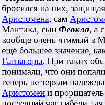
бросился на них, защищая
Аристомена
, сам
Аристом
Мантикл, сын
Феокла
, а
вообще очень чтимый в М
ещё большее значение, к
Гагнагоры
. При таких обс
понимали, что они попали 
теперь не теряли надежды 
Аристомен
и прорицатель
последний час гибели для 