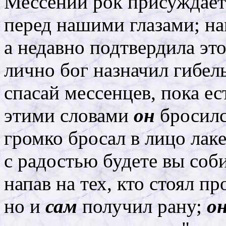
Мессении рок присуждает 
перед нашими глазами; на
а недавно подтвердила эт
лично бог назначил гибел
спасай мессенцев, пока ес
этими словами
он
бросилс
громко бросал в лицо лак
с радостью будете вы соб
напав на тех, кто стоял п
но и
сам
получил рану;
о