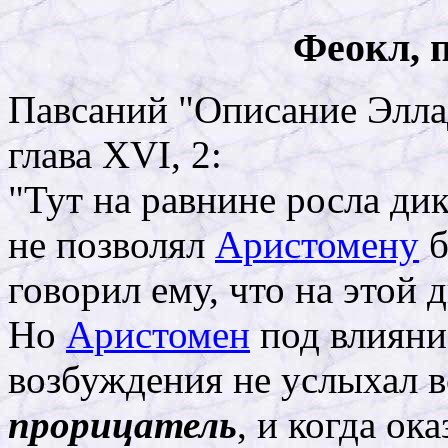
Феокл, 
Павсаний "Описание Элла
глава XVI, 2:
"Тут на равнине росла ди
не позволял
Аристомену
б
говорил ему, что на этой
Но
Аристомен
под влияни
возбуждения не услыхал в
прорицатель
, и когда ока