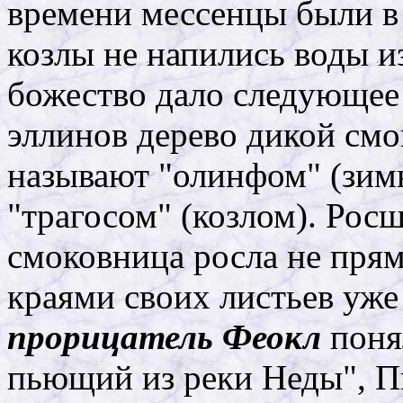
времени мессенцы были в 
козлы не напились воды и
божество дало следующее 
эллинов дерево дикой смо
называют "олинфом" (зимн
"трагосом" (козлом). Росш
смоковница росла не прям
краями своих листьев уже 
прорицатель Феокл
понял
пьющий из реки Неды", П