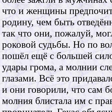
что и женщины предпочит
родину, чем быть отведё
так что они, пожалуй, мо
роковой судьбы. Но по во
пошёл ещё с большей сил
удары грома, а молнии сле
глазами. Всё это придава
и они говорили, что сам б
молния блистала им с пра
прорицатель Гекас объясн