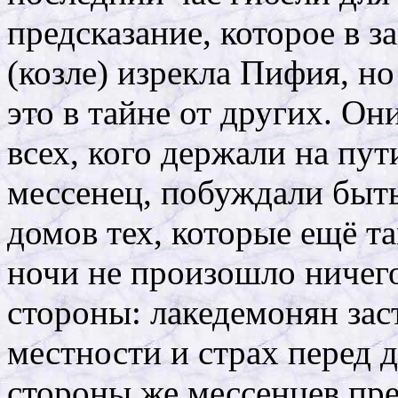
предсказание, которое в з
(козле) изрекла Пифия, н
это в тайне от других. О
всех, кого держали на пут
мессенец, побуждали быт
домов тех, которые ещё та
ночи не произошло ничего
стороны: лакедемонян зас
местности и страх перед
стороны же мессенцев пре