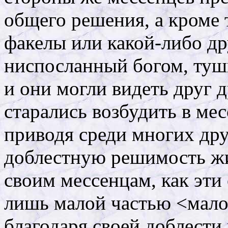
общего решения, а кроме т
факелы или какой-либо др
ниспосланный богом, туши
и они могли видеть друг 
старались возбудить в ме
приводя среди многих др
доблестную решимость ж
своим мессенцам, как эти
лишь малой частью <мало
благодаря своей доблести 