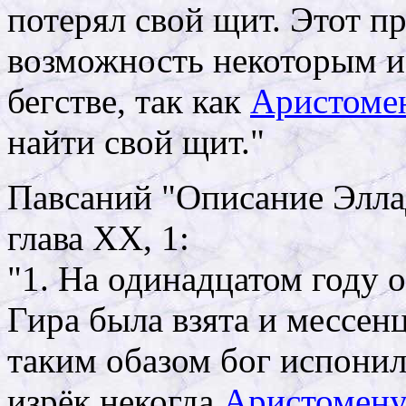
потерял свой щит. Этот 
возможность некоторым из
бегстве, так как
Аристоме
найти свой щит."
Павсаний "Описание Элла
глава XX, 1:
"1. На одинадцатом году 
Гира была взята и мессен
таким обазом бог испонил
изрёк некогда
Аристомен