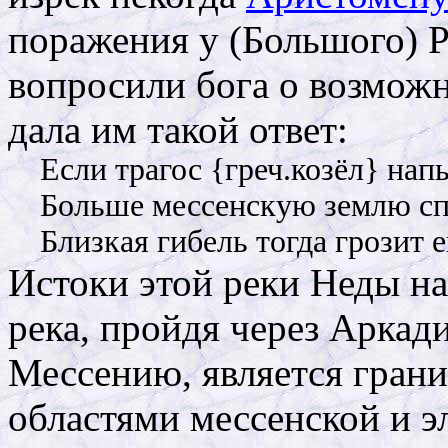
поражения у (Большого) 
вопросили бога о возможн
дала им такой ответ:
Если трагос {греч.козёл} напь
Больше мессенскую землю спас
Близкая гибель тогда грозит ей
Истоки этой реки Неды нах
река, пройдя через Аркад
Мессению, является гран
областями мессенской и э