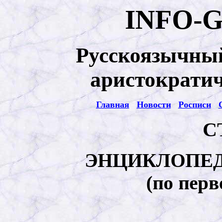
INFO-
Русскоязычный
аристократич
Главная
Новости
Росписи
С
ЭНЦИКЛОПЕ
(по пер