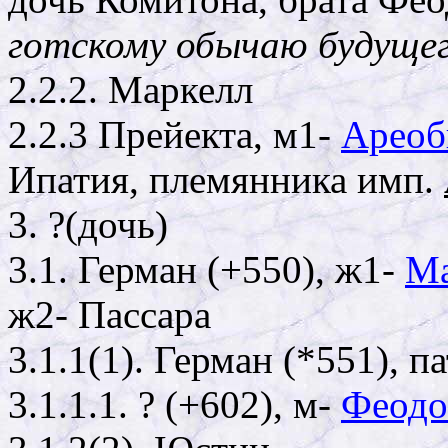
готскому обычаю будуще
2.2.2. Маркелл
2.2.3 Прейекта, м1-
Ареоб
Ипатия, племянника имп.
3. ?(дочь)
3.1. Герман (+550), ж1-
Ма
ж2- Пассара
3.1.1(1). Герман (*551), 
3.1.1.1. ? (+602), м-
Феодо