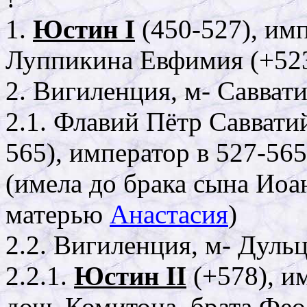
1.
Юстин I
(450-527), имп
Луппикина Евфимия (+52
2. Вигиленция, м- Савват
2.1. Флавий Пётр Савват
565), император в 527-56
(имела до брака сына Иоан
матерью
Анастасия
)
2.2. Вигиленция, м- Дуль
2.2.1.
Юстин II
(+578), и
дочь Комитона, брата Фе