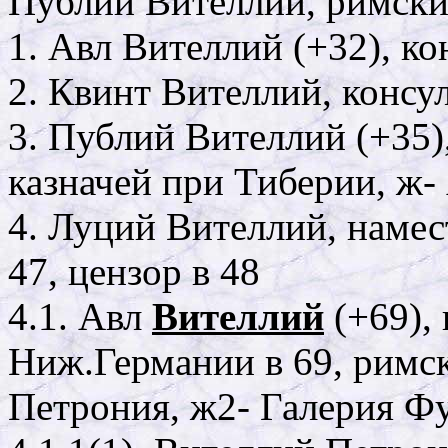
Публий Вителлий, римски
1. Авл Вителлий (+32), ко
2. Квинт Вителлий, консул
3. Публий Вителлий (+35),
казначей при Тиберии, ж-
4. Луций Вителлий, намес
47, цензор в 48
4.1. Авл
Вителлий
(+69),
Ниж.Германии в 69, римск
Петрония, ж2- Галерия Ф